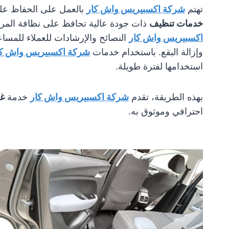
تهتم
شركة اكسبيريس واش كار
بالعمل على الحفاظ على
خدمات تنظيف
ذات جودة عالية تحافظ على نظافة المرات
اكسبيريس واش كار
النصائح والإرشادات للعملاء للمس
وإزالة البقع. باستخدام خدمات
شركة اكسبيريس واش كا
استخدامها لفترة طويلة.
بهذه الطريقة، تقدم
شركة اكسبيريس واش كار
خدمة
غس
احترافي وموثوق به.