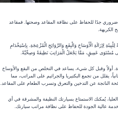
 ضروري جدًا للحفاظ على نظافة المقاعد وصحتها. فمقاعد
ح الكريهة.
 لِلْبِيئَةِ لِإزَالَةِ الْأَوَسَاخِ وَالْبِقَعِ وَالرَّوَائِحِ الْمُزْعِجَةِ. بِاِسْتِخْدَامِ
َلَى مُسْتَوَى عَمِيقٍ، مَمَّا يَجْعَلُ الْمَرَاتِبَ نَظِيفَةً وَصِحِّيَّةً.
ة. أولاً وقبل كل شيء، يساعد في التخلص من البقع والأوساخ
انياً، يقلل من تجمع البكتيريا والجراثيم على المراتب، مما
ائحة الناتجة عن التدخين والتعرق وتسرب الطعام على المقاعد.
ليا، يُمكنك الاستمتاع بسيارتك النظيفة والمشرقة في أي
م خدمة عالية الجودة للحفاظ على نظافة مراتب سيارتك.