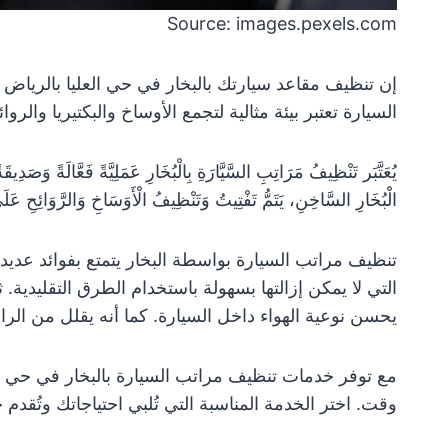
Source: images.pexels.com
إن تنظيف مقاعد سيارتك بالبخار في حي العليا بالرياض
السيارة تعتبر بيئة مثالية لتجمع الأوساخ والبكتيريا والروائ
يُعَتَّبَر تَنْظِيفُ مَرَاتِبِ السَّيَّارَةِ بِالْبُخَارِ عَمَلِيَّةً فَعَّالَةً وَصَدِيقَةً
الْبُخَارِ السَّاخِنِ، يَتَمُّ تَفْتِيتُ وَتَنْظِيفُ الْأَوَسَاخِ وَالرَّوَائِحِ ع
تنظيف مراتب السيارة بواسطة البخار يتمتع بفوائد عديد
التي لا يمكن إزالتها بسهولة باستخدام الطرق التقليدية. ث
يحسن نوعية الهواء داخل السيارة. كما أنه يقلل من الر
مع توفر خدمات تنظيف مراتب السيارة بالبخار في حي الع
وقت. اختر الخدمة المناسبة التي تُلبي احتياجاتك وتُقد