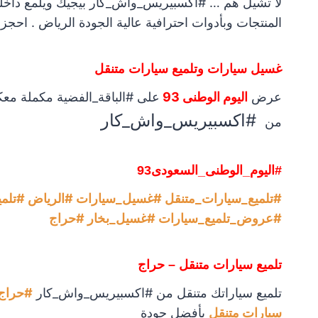
لا تشيل هم … #اكسبيريس_واش_كار بيجيك ويلمع داخ
المنتجات وبأدوات احترافية عالية الجودة الرياض . احجز
غسيل سيارات وتلميع سيارات متنقل
عرض
اليوم الوطنى 93
على #الباقة_الفضية مكملة معك
#اكسبيريس_واش_كار
من
#اليوم_الوطنى_السعودى93
#تلميع_سيارات_متنقل #غسيل_سيارات #الرياض #تلمي
#عروض_تلميع_سيارات #غسيل_بخار #حراج
تلميع سيارات متنقل – حراج
تلميع سياراتك متنقل من #اكسبيريس_واش_كار
#حراج
سيارات متنقل
بأفضل جودة