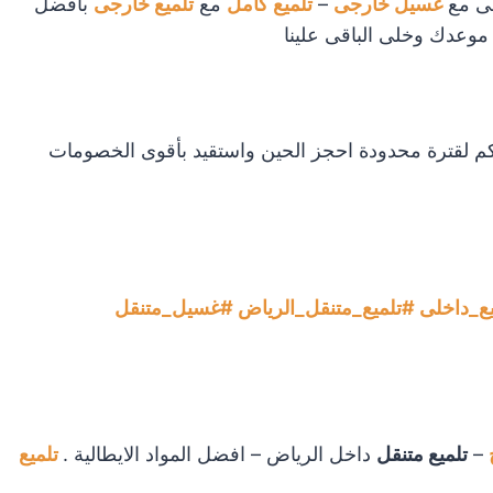
لى مع
غسيل خارجى
–
تلميع كامل
مع
تلميع خارجى
بأفضل
 موعدك وخلى الباقى علينا
م لقترة محدودة احجز الحين واستقيد بأقوى الخصومات
ع_داخلى #تلميع_متنقل_الرياض #غسيل_متنقل
–
تلميع متنقل
داخل الرياض – افضل المواد الايطالية .
تلميع