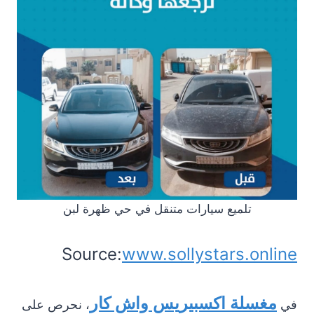
تلميع سيارات متنقل في حي ظهرة لبن
Source:
www.sollystars.online
مغسلة اكسبيريس واش كار
في
، نحرص على