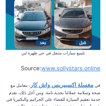
تلميع سيارات متنقل في حي ظهرة لبن
Source:
www.sollystars.online
مغسلة اكسبيريس واش كار
في
، نتعامل مع
صحة وسلامة عملائنا بجدية تامة. ومن أجل ذلك، نقدم
خدمة تعقيم السيارة للقضاء على الجراثيم والبكتيريا في
حي ظهرة لبن. نحن نستخدم منتجات تعقيم عالية