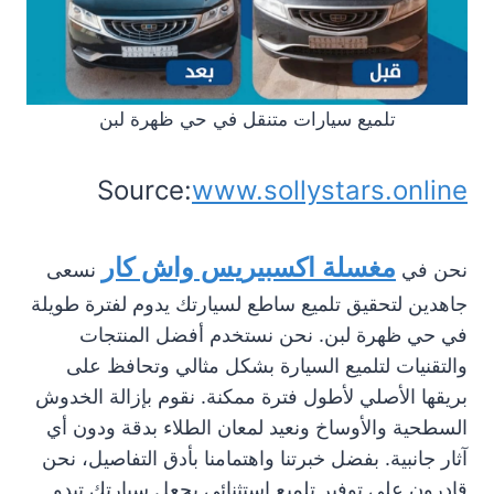
تلميع سيارات متنقل في حي ظهرة لبن
Source:
www.sollystars.online
مغسلة اكسبيريس واش كار
نحن في
نسعى
جاهدين لتحقيق تلميع ساطع لسيارتك يدوم لفترة طويلة
في حي ظهرة لبن. نحن نستخدم أفضل المنتجات
والتقنيات لتلميع السيارة بشكل مثالي وتحافظ على
بريقها الأصلي لأطول فترة ممكنة. نقوم بإزالة الخدوش
السطحية والأوساخ ونعيد لمعان الطلاء بدقة ودون أي
آثار جانبية. بفضل خبرتنا واهتمامنا بأدق التفاصيل، نحن
قادرون على توفير تلميع استثنائي يجعل سيارتك تبدو