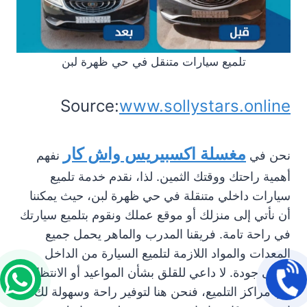
تلميع سيارات متنقل في حي ظهرة لبن
Source:
www.sollystars.online
مغسلة اكسبيريس واش كار
نحن في
نفهم
أهمية راحتك ووقتك الثمين. لذا، نقدم خدمة تلميع
سيارات داخلي متنقلة في حي ظهرة لبن، حيث يمكننا
أن نأتي إلى منزلك أو موقع عملك ونقوم بتلميع سيارتك
في راحة تامة. فريقنا المدرب والماهر يحمل جميع
المعدات والمواد اللازمة لتلميع السيارة من الداخل
بأعلى جودة. لا داعي للقلق بشأن المواعيد أو الانتظار
في مراكز التلميع، فنحن هنا لتوفير راحة وسهولة لك.