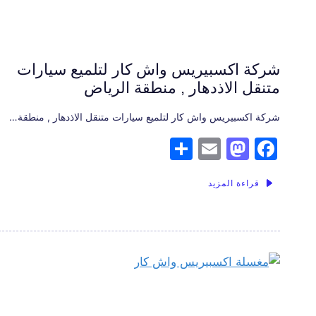
شركة اكسبيريس واش كار لتلميع سيارات
متنقل الاذدهار , منطقة الرياض
شركة اكسبيريس واش كار لتلميع سيارات متنقل الاذدهار , منطقة…
S
E
M
F
h
m
a
a
قراءة المزيد
ar
ai
st
c
e
l
o
e
d
b
o
o
n
o
k