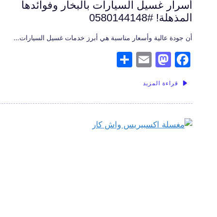
أسرار غسيل السيارات بالبخار وفوائدها
المذهلة! #0580144148
أن جودة عالية وأسعار مناسبة هي أبرز خدمات غسيل السيارات…
S
E
M
F
h
m
a
a
قراءة المزيد
ar
ai
st
c
e
l
o
e
d
b
o
o
n
o
k