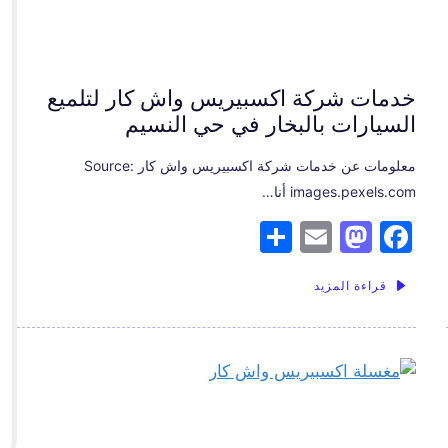
خدمات شركة اكسبيريس واش كار لتلميع
السيارات بالبخار في حي النسيم
معلومات عن خدمات شركة اكسبيريس واش كار Source:
images.pexels.com أنا…
S
E
M
F
h
m
a
a
قراءة المزيد
ar
ai
st
c
e
l
o
e
d
b
o
o
n
o