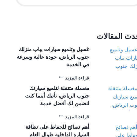
دث المقالات
غسيل وتلميع سيارات بباب منزلك
جنوب الرياض، جودة عالية وسرعة
في الخدمة
غ
قراءة المزيد
س
مغسلة متنقلة لتلميع سيارتك
ي
جنوب الرياض، نأتيك أينما كنت
ل
و
لنضمن لك أفضل خدمة
ت
ل
م
قراءة المزيد
م
غ
أهم نصائح للحفاظ على نظافة
ي
س
ع
السيارة الداخلية طوال العام
ل