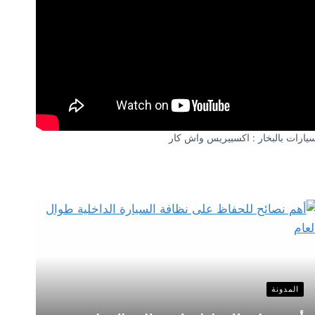
سيارات بالبخار : اكسبيريس واش كار
المدونة