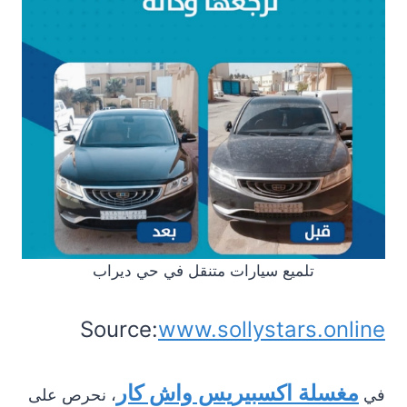
تلميع سيارات متنقل في حي ديراب
Source:
www.sollystars.online
مغسلة اكسبيريس واش كار
في
، نحرص على