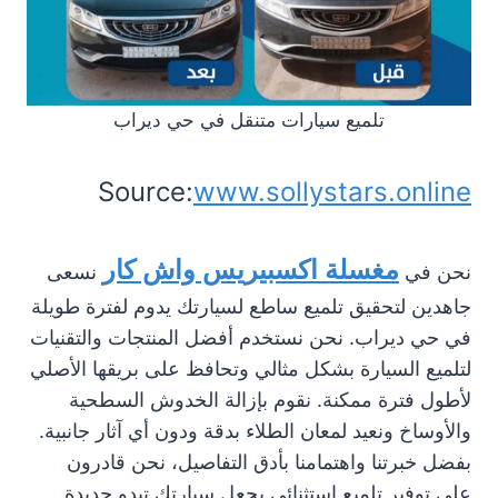
تلميع سيارات متنقل في حي ديراب
Source:
www.sollystars.online
مغسلة اكسبيريس واش كار
نحن في
نسعى
جاهدين لتحقيق تلميع ساطع لسيارتك يدوم لفترة طويلة
في حي ديراب. نحن نستخدم أفضل المنتجات والتقنيات
لتلميع السيارة بشكل مثالي وتحافظ على بريقها الأصلي
لأطول فترة ممكنة. نقوم بإزالة الخدوش السطحية
والأوساخ ونعيد لمعان الطلاء بدقة ودون أي آثار جانبية.
بفضل خبرتنا واهتمامنا بأدق التفاصيل، نحن قادرون
على توفير تلميع استثنائي يجعل سيارتك تبدو جديدة