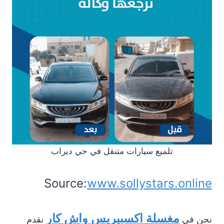
تلميع سيارات متنقل في حي ديراب
Source:
www.sollystars.online
مغسلة اكسبيريس واش كار
نحن في
نقدم