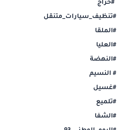
#حراج
#تنظيف_سيارات_متنقل
#الملقا
#العليا
#النهضة
# النسيم
#غسيل
#تلميع
#الشفا