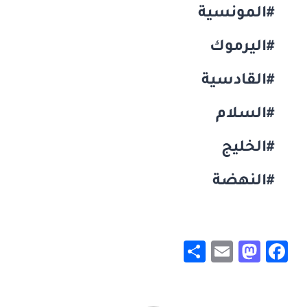
#المونسية
#اليرموك
#القادسية
#السلام
#الخليج
#النهضة
S
E
M
F
h
m
a
a
ar
ai
st
c