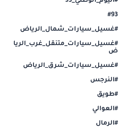
#اليوم_الوطني_93
#93
#غسيل_سيارات_شمال_الرياض
#غسيل_سيارات_متنقل_غرب_الريا
ض
#غسيل_سيارات_شرق_الرياض
#النرجس
#طويق
#العوالي
#الرمال