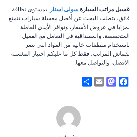
غسيل مراتب السيارة
سولى استار
بمستوى نظافة
فائق، يتطلب البحث عن أفضل مغسلة سيارات تتمتع
بمزايا في عروض الأسعار، وتوافر الأيدي العاملة
المتخصصة، والمصداقية في التعامل مع العميل
باستخدام منظفات خالية من المواد التي تضر
بقماش المراتب، فقط كل ما عليكم اختيار المغسلة
الأفضل، والتواصل معها.
S
E
M
F
h
m
a
a
ar
ai
st
c
e
l
o
e
d
b
o
o