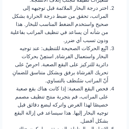
اختر درجة البخار الملائمة قبل توجيهه إلى
المراتب، تحقق من ضبط درجة الحرارة بشكل
صحيح واستخدم الضغط المناسب للبخار. هذا
من شأنه أن يساعد في تنظيف المراتب بفاعلية
ودون تسبب أي ضرر.
اتّبِع الحركات الصحيحة للتنظيف: عند توجيه
البخار واستعمال الفرشاة, استعِنْ بحركات
دائرية للتركيز على البقع الصعبة. احرِصْ على
تحريك الفرشاة برفق وبشكل متناسق للضمانِ
أَنّ المراتب سَتُنظف بالتساوي.
فحص البقع الصعبة: إذا كانت هناك بقع صعبة
على المراتب، قم بتجربة منتج تنظيف مصمم
خصيصًا لهذا الغرض واتركه لبضع دقائق قبل
توجيه البخار إليها. هذا سيساعد في إزالة البقع
بشكل أفضل.
الانتباه إلى المناطق الصعبة: ربما يكون هناك