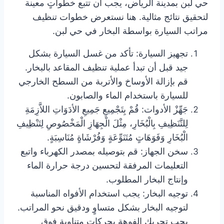
حي لبن بمدينة الرياض، يجب أن تتبع خطواتٍ معينة
لتحقيق نتائج مثالية. هنا نستعرض خطوات تنظيف
مراتب السيارة بواسطة البخار في حي لبن.
تجهيز السيارة: تأكد من غسل السيارة بشكل
جيد قبل أن تبدأ عملية تنظيف المقاعد بالبخار.
قم بإزالة الأوساخ والأتربة من السطح الخارجي
للسيارة باستخدام الماء والصابون.
جَهِّزْ الأدوات: قُمْ بِتَجْمِيعِ جَمِيعِ الأدَوَاتِ اللاَّزِمَةِ
لِلتَّنَظِيفِ بِالْبُخَارِ، مِثْلَ الْجِهَازِ الْمَخْصُوصِ لِتَنْظِيفِ
الْبُخَارِ وَفَوَهَاتٍ مُتَنَوِّعَةٍ وَفُرْشَاةٍ مُنَاسِبَةٍ.
سخن الجهاز: قم بتوصيله بمصدر الكهرباء واتبع
التعليمات المرفقة لتحسين درجة حرارة الماء
وإنتاج البخار المطلوب.
توجيه البخار: يجب استخدام الأفواه المناسبة
لتوجيه البخار بشكل متساوٍ ودقيق نحو المراتب.
يجب تحريك الفوهة بحركات متناوبة فوق