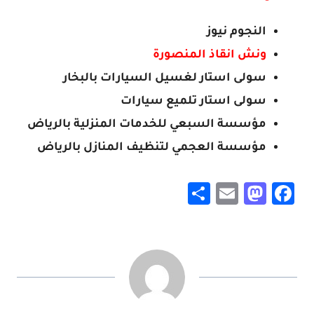
النجوم نيوز
ونش انقاذ المنصورة
سولى استار لغسيل السيارات بالبخار
سولى استار تلميع سيارات
مؤسسة السبعي للخدمات المنزلية بالرياض
مؤسسة العجمي لتنظيف المنازل بالرياض
S
E
M
F
h
m
a
a
ar
ai
st
c
e
l
o
e
d
b
o
o