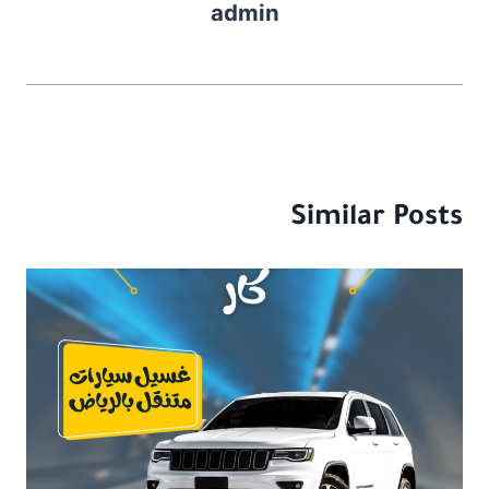
admin
n
o
k
Similar Posts