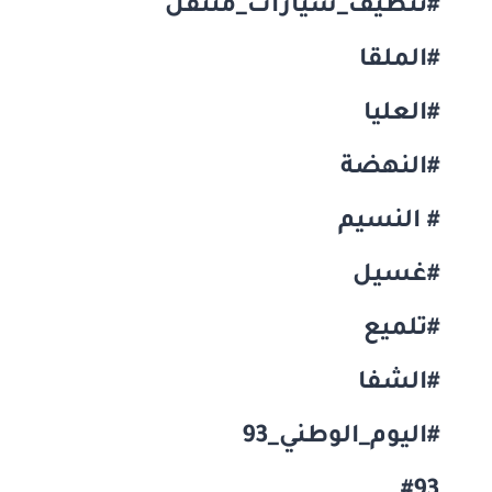
#تنظيف_سيارات_متنقل
#الملقا
#العليا
#النهضة
# النسيم
#غسيل
#تلميع
#الشفا
#اليوم_الوطني_93