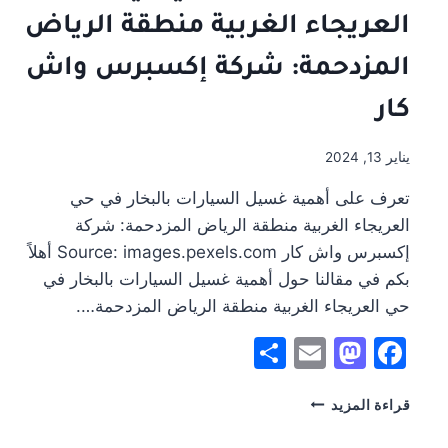
الدريهيمية
العريجاء الغربية منطقة الرياض
منطقة
الرياض
المزدحمة: شركة إكسبرس واش
المزدحمة
:شركة
كار
اكسبريس
واش
كار
يناير 13, 2024
تعرف على أهمية غسيل السيارات بالبخار في حي
العريجاء الغربية منطقة الرياض المزدحمة: شركة
إكسبرس واش كار Source: images.pexels.com أهلاً
بكم في مقالنا حول أهمية غسيل السيارات بالبخار في
حي العريجاء الغربية منطقة الرياض المزدحمة….
Share
Mastodon
Email
Facebook
تعرف
قراءة المزيد
على
أهمية