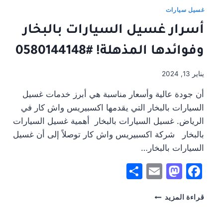
غسيل
غسيل سيارات
السيارات
أسرار غسيل السيارات بالبخار
بالبخار
في
وفوائدها المذهلة! #0580144148
حي
العريجاء
الغربية
يناير 13, 2024
منطقة
الرياض
أن جودة عالية وأسعار مناسبة هي أبرز خدمات غسيل
المزدحمة:
السيارات بالبخار التي يقدمها اكسبيريس واش كار في
شركة
الرياض. غسيل السيارات بالبخار أهمية غسيل السيارات
إكسبرس
واش
بالبخار شركة اكسبيريس واش كار توصلاً إلى أن غسيل
كار
السيارات بالبخار…
Share
Mastodon
Email
Facebook
أسرار
قراءة المزيد
غسيل
السيارات