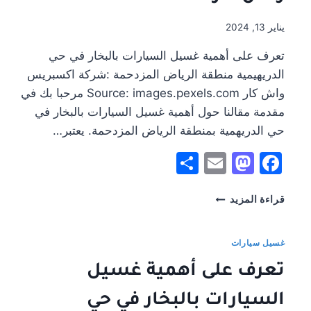
يناير 13, 2024
تعرف على أهمية غسيل السيارات بالبخار في حي
الدريهيمية منطقة الرياض المزدحمة :شركة اكسبريس
واش كار Source: images.pexels.com مرحبا بك في
مقدمة مقالنا حول أهمية غسيل السيارات بالبخار في
حي الدريهمية بمنطقة الرياض المزدحمة. يعتبر…
Share
Mastodon
Email
Facebook
تعرف
قراءة المزيد
على
أهمية
غسيل
غسيل سيارات
السيارات
تعرف على أهمية غسيل
بالبخار
في
السيارات بالبخار في حي
حي