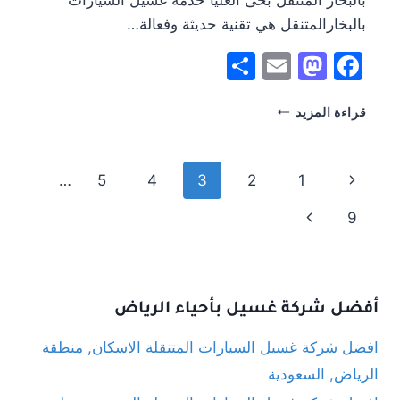
بالبخارالمتنقل هي تقنية حديثة وفعالة…
Share
Mastodon
Email
Facebook
غسيل
قراءة المزيد
السيارات
بالبخار
المتنقل
Page
Previous
…
5
4
3
2
1
بحى
العليا
navigation
Page
Next
9
,
منطقة
Page
الرياض
:
تصنيف
أفضل شركة غسيل بأحياء الرياض
2024
افضل شركة غسيل السيارات المتنقلة الاسكان, منطقة
الرياض, السعودية