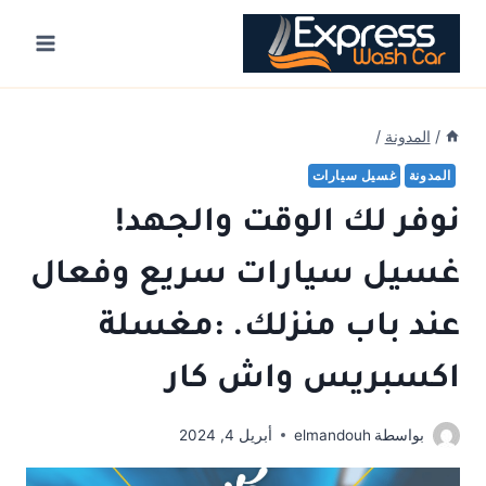
Ski
t
conten
/
المدونة
/
المدونة
غسيل سيارات
نوفر لك الوقت والجهد!
غسيل سيارات سريع وفعال
عند باب منزلك. :مغسلة
اكسبريس واش كار
بواسطة
elmandouh
أبريل 4, 2024