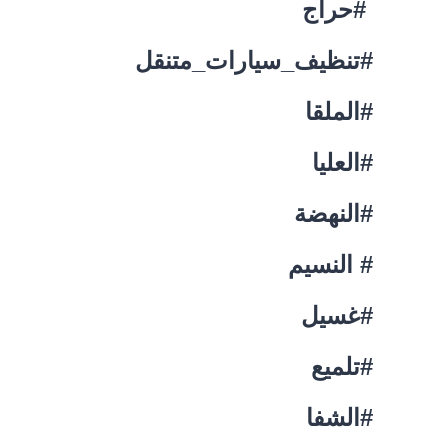
#حراج
#تنظيف_سيارات_متنقل
#الملقا
#العليا
#النهضة
# النسيم
#غسيل
#تلميع
#الشفا