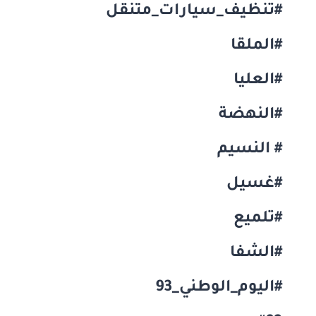
#تنظيف_سيارات_متنقل
#الملقا
#العليا
#النهضة
# النسيم
#غسيل
#تلميع
#الشفا
#اليوم_الوطني_93