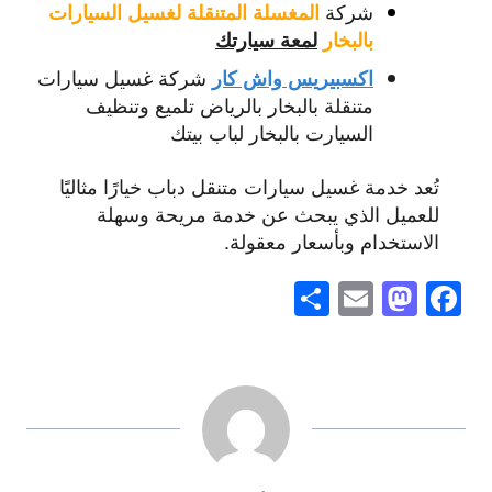
شركة
المغسلة المتنقلة لغسيل السيارات
بالبخار
لمعة سيارتك
شركة غسيل سيارات
اكسبيريس واش كار
متنقلة بالبخار بالرياض تلميع وتنظيف
السيارت بالبخار لباب بيتك
تُعد خدمة غسيل سيارات متنقل دباب خيارًا مثاليًا
للعميل الذي يبحث عن خدمة مريحة وسهلة
الاستخدام وبأسعار معقولة.
S
E
M
F
h
m
a
a
ar
ai
st
c
e
l
o
e
d
b
o
o