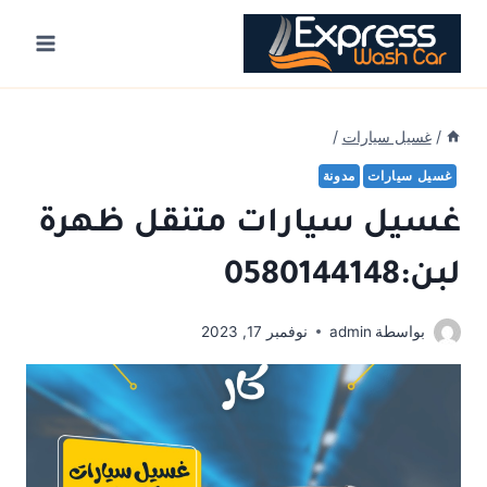
Ski
t
conten
/
غسيل سيارات
/
غسيل سيارات
مدونة
غسيل سيارات متنقل ظهرة
لبن:0580144148
بواسطة
admin
نوفمبر 17, 2023