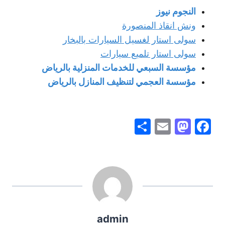
النجوم نيوز
ونش انقاذ المنصورة
سولى استار لغسيل السيارات بالبخار
سولى استار تلميع سيارات
مؤسسة السبعي للخدمات المنزلية بالرياض
مؤسسة العجمي لتنظيف المنازل بالرياض
S
E
M
F
h
m
a
a
ar
ai
st
c
e
l
o
e
d
b
o
o
admin
n
o