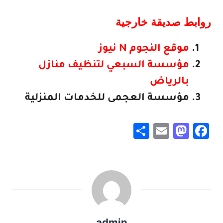
روابط صديقة خارجية
موقع النجوم N نيوز
مؤسسة السبعي لتنظيف منازل
بالرياض
مؤسسة العجمى للخدمات المنزلية
S
E
M
F
h
m
a
a
ar
ai
st
c
e
l
o
e
d
b
o
o
admin