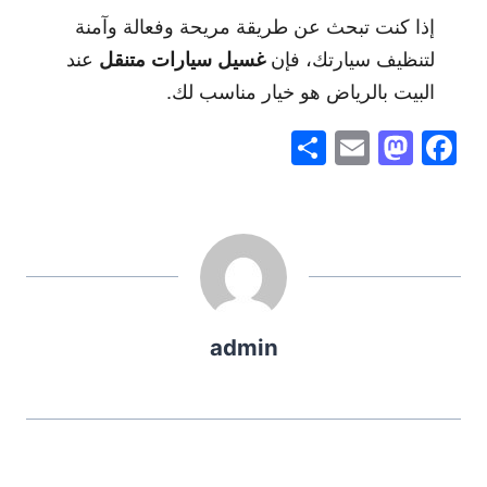
إذا كنت تبحث عن طريقة مريحة وفعالة وآمنة
لتنظيف سيارتك، فإن
عند
غسيل سيارات متنقل
البيت بالرياض هو خيار مناسب لك.
S
E
M
F
h
m
a
a
ar
ai
st
c
e
l
o
e
d
b
o
o
admin
n
o
k