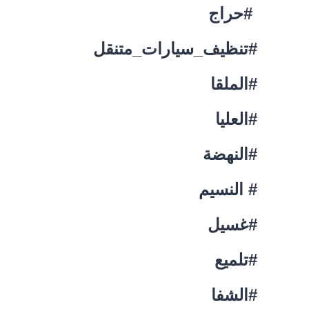
#حراج
#تنظيف_سيارات_متنقل
#الملقا
#العليا
#النهضة
# النسيم
#غسيل
#تلميع
#الشفا