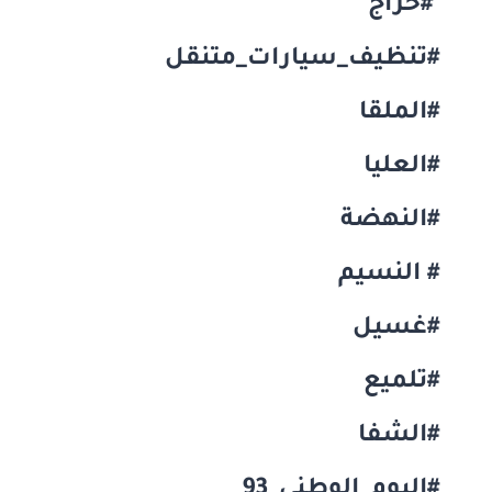
#حراج
#تنظيف_سيارات_متنقل
#الملقا
#العليا
#النهضة
# النسيم
#غسيل
#تلميع
#الشفا
#اليوم_الوطني_93