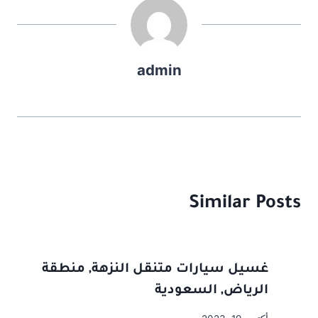
e
l
o
e
d
b
o
o
admin
n
o
k
Similar Posts
غسيل سيارات متنقل النزهة, منطقة
الرياض, السعودية