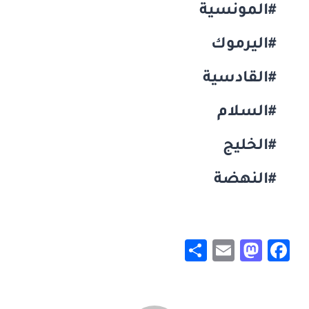
#المونسية
#اليرموك
#القادسية
#السلام
#الخليج
#النهضة
S
E
M
F
h
m
a
a
ar
ai
st
c